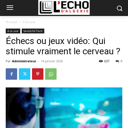
Accueil
A la une
A la une
Santé/Hi-Tech
Échecs ou jeux vidéo: Qui
stimule vraiment le cerveau ?
Par
Administrateur
-
14 janvier 2026
637
0