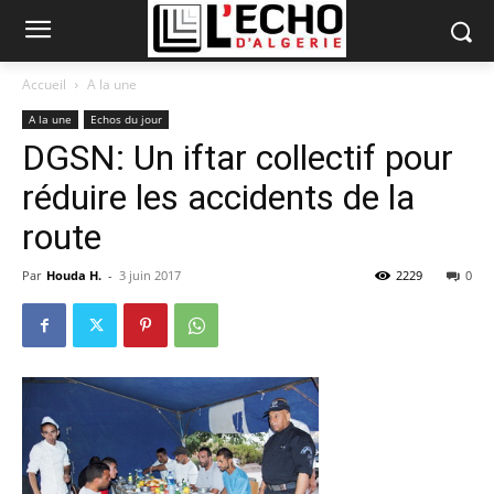
Accueil
A la une
A la une
Echos du jour
DGSN: Un iftar collectif pour
réduire les accidents de la
route
Par
Houda H.
-
3 juin 2017
2229
0