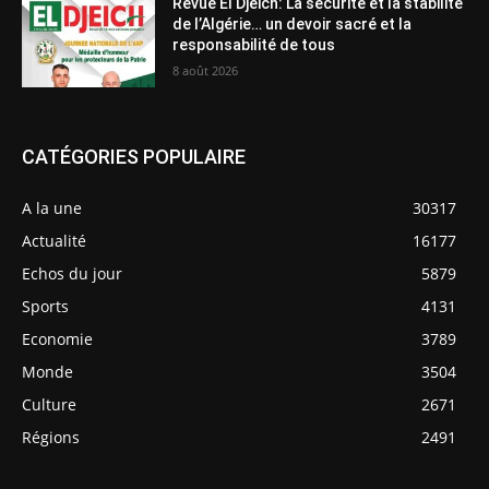
Revue El Djeich: La sécurité et la stabilité
de l’Algérie… un devoir sacré et la
responsabilité de tous
8 août 2026
CATÉGORIES POPULAIRE
A la une
30317
Actualité
16177
Echos du jour
5879
Sports
4131
Economie
3789
Monde
3504
Culture
2671
Régions
2491