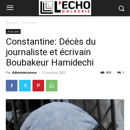
Accueil
A la une
A la une
Constantine: Décès du
journaliste et écrivain
Boubakeur Hamidechi
Par
Administrateur
-
12 octobre 2025
409
0