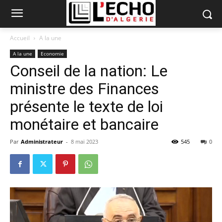
Accueil
A la une
A la une
Economie
Conseil de la nation: Le
ministre des Finances
présente le texte de loi
monétaire et bancaire
Par
Administrateur
-
8 mai 2023
545
0