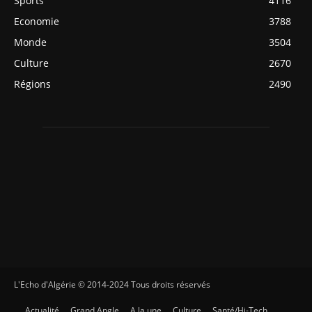
Sports
4116
Economie
3788
Monde
3504
Culture
2670
Régions
2490
L'Echo d'Algérie © 2014-2024 Tous droits réservés
Actualité
Grand Angle
A la une
Culture
Santé/Hi-Tech