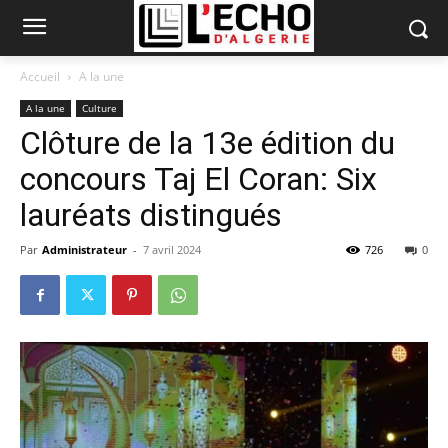
Accueil
A la une
A la une
Culture
Clôture de la 13e édition du
concours Taj El Coran: Six
lauréats distingués
Par
Administrateur
-
7 avril 2024
726
0