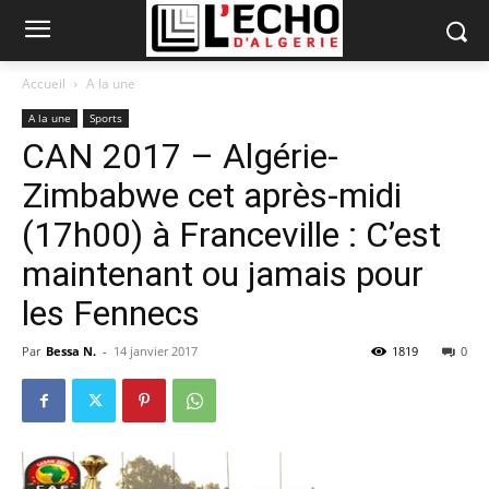
Accueil
A la une
A la une
Sports
CAN 2017 – Algérie-
Zimbabwe cet après-midi
(17h00) à Franceville : C’est
maintenant ou jamais pour
les Fennecs
Par
Bessa N.
-
14 janvier 2017
1819
0