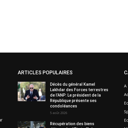
ARTICLES POPULAIRES
C
Décès du général Kamel
A 
Lakhdar des Forces terrestres
Ac
de l’ANP: Le président de la
République présente ses
E
condoléances
S
5 août 2026
ar
E
Récupération des biens