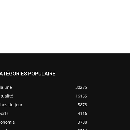
ATÉGORIES POPULAIRE
la une
30275
tualité
16155
chos du jour
5878
ports
4116
conomie
3788