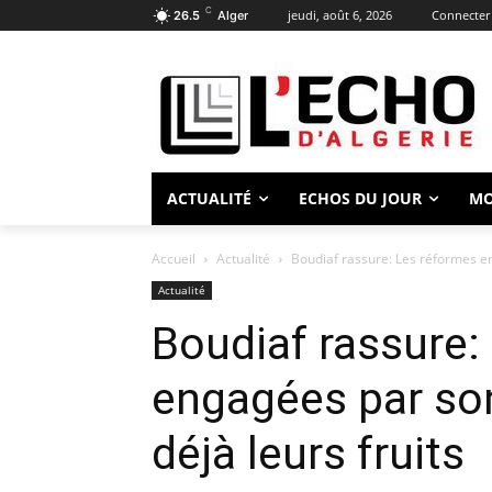
C
jeudi, août 6, 2026
Connecter 
26.5
Alger
ACTUALITÉ
ECHOS DU JOUR
M
Accueil
Actualité
Boudiaf rassure: Les réformes en
Actualité
Boudiaf rassure:
engagées par so
déjà leurs fruits