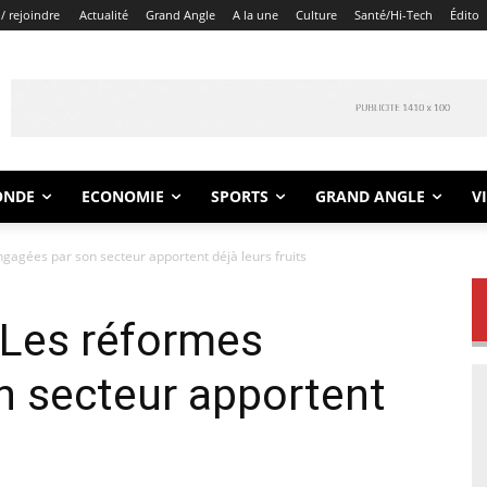
/ rejoindre
Actualité
Grand Angle
A la une
Culture
Santé/Hi-Tech
Édito
ONDE
ECONOMIE
SPORTS
GRAND ANGLE
V
gagées par son secteur apportent déjà leurs fruits
 Les réformes
n secteur apportent