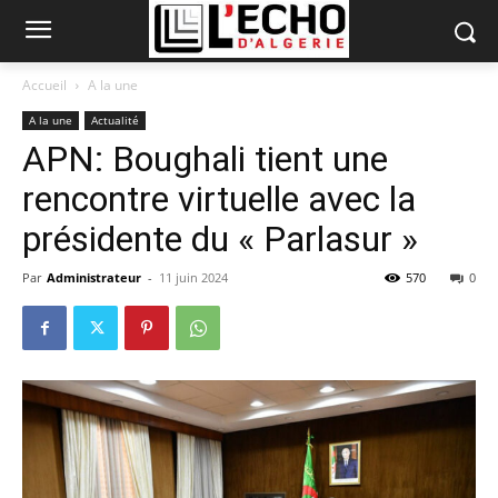
Accueil
A la une
A la une
Actualité
APN: Boughali tient une
rencontre virtuelle avec la
présidente du « Parlasur »
Par
Administrateur
-
11 juin 2024
570
0