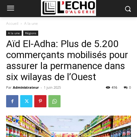
Accueil
A la une
A la une
Régions
Aïd El-Adha: Plus de 5.200
commerçants mobilisés pour
assurer la permanence dans
six wilayas de l’Ouest
Par
Administrateur
-
1 juin 2025
416
0