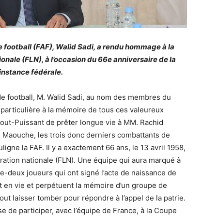
e football (FAF), Walid Sadi, a rendu hommage à la
ionale (FLN), à l’occasion du 66e anniversaire de la
’instance fédérale.
de football, M. Walid Sadi, au nom des membres du
i particulière à la mémoire de tous ces valeureux
 Tout-Puissant de prêter longue vie à MM. Rachid
aouche, les trois donc derniers combattants de
ligne la FAF. Il y a exactement 66 ans, le 13 avril 1958,
ération nationale (FLN). Une équipe qui aura marqué à
nte-deux joueurs qui ont signé l’acte de naissance de
nt en vie et perpétuent la mémoire d’un groupe de
tout laisser tomber pour répondre à l’appel de la patrie.
e de participer, avec l’équipe de France, à la Coupe