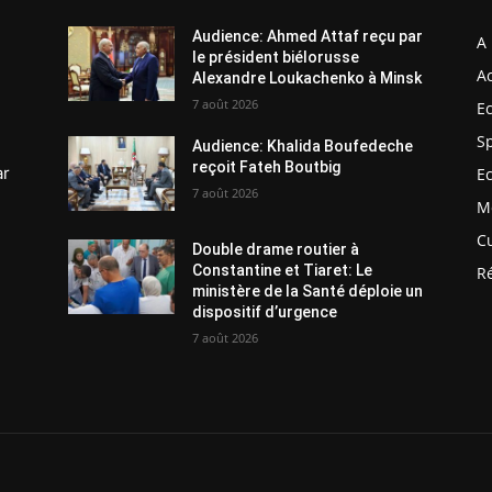
Audience: Ahmed Attaf reçu par
A 
le président biélorusse
Ac
Alexandre Loukachenko à Minsk
7 août 2026
E
S
Audience: Khalida Boufedeche
reçoit Fateh Boutbig
ar
E
7 août 2026
M
C
Double drame routier à
Constantine et Tiaret: Le
R
ministère de la Santé déploie un
dispositif d’urgence
7 août 2026