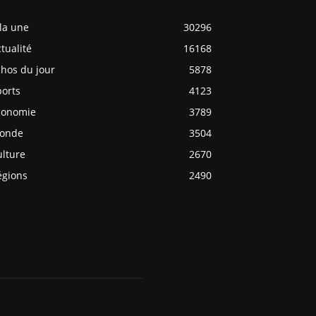
la une
30296
tualité
16168
chos du jour
5878
ports
4123
conomie
3789
onde
3504
ulture
2670
égions
2490