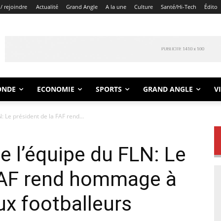
/ rejoindre
Actualité
Grand Angle
A la une
Culture
Santé/Hi-Tech
Édito
ONDE
ECONOMIE
SPORTS
GRAND ANGLE
V
: Le président de la FAF rend...
e l’équipe du FLN: Le
 FAF rend hommage à
ux footballeurs