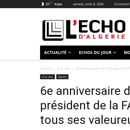
C
samedi, août 8, 2026
Connecter 
27
Alger
ACTUALITÉ
ECHOS DU JOUR
M
Accueil
A la une
6e anniversaire de l’équipe du FLN
A la une
Sports
6e anniversaire d
président de la
tous ses valeure