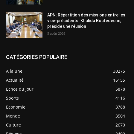
APN: Répartition des missions entre les
vice-présidents: Khalida Boufedeche,
préside une réunion
5 août 2026
CATÉGORIES POPULAIRE
A la une
30275
Actualité
16155
Echos du jour
5878
Sports
4116
Economie
3788
Monde
3504
Culture
2670
Régions
2490