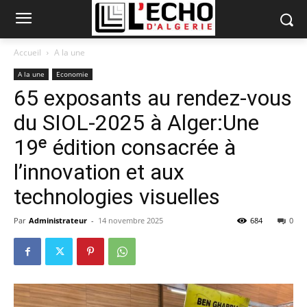
Accueil
A la une
A la une
Economie
65 exposants au rendez-vous
du SIOL-2025 à Alger:Une
19ᵉ édition consacrée à
l’innovation et aux
technologies visuelles
Par
Administrateur
-
14 novembre 2025
684
0