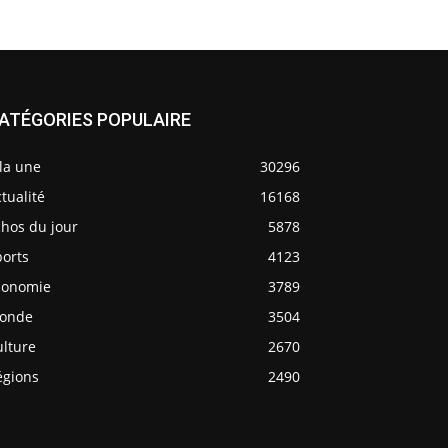
ATÉGORIES POPULAIRE
la une
30296
tualité
16168
chos du jour
5878
ports
4123
conomie
3789
onde
3504
ulture
2670
égions
2490