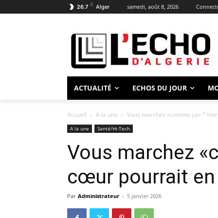
C
samedi, août 8, 2026
Connecte
26.7
Alger
ACTUALITÉ
ECHOS DU JOUR
M
Accueil
A la une
Vous marchez «comme ça» ? Votre 
A la une
Santé/Hi-Tech
Vous marchez «
cœur pourrait en 
Par
Administrateur
-
5 janvier 2026