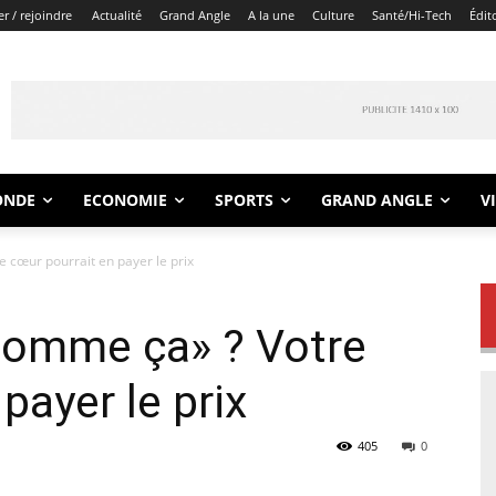
r / rejoindre
Actualité
Grand Angle
A la une
Culture
Santé/Hi-Tech
Édit
ONDE
ECONOMIE
SPORTS
GRAND ANGLE
V
cœur pourrait en payer le prix
comme ça» ? Votre
payer le prix
405
0