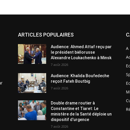
ARTICLES POPULAIRES
C
Audience: Ahmed Attaf reçu par
A 
le président biélorusse
Ac
Alexandre Loukachenko à Minsk
7 août 2026
E
S
Audience: Khalida Boufedeche
reçoit Fateh Boutbig
ar
E
7 août 2026
M
C
Double drame routier à
Constantine et Tiaret: Le
R
ministère de la Santé déploie un
dispositif d’urgence
7 août 2026