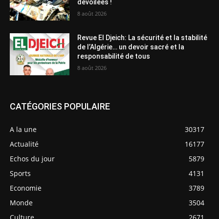
dévoilées !
8 août 2026
Revue El Djeich: La sécurité et la stabilité
de l’Algérie… un devoir sacré et la
responsabilité de tous
8 août 2026
CATÉGORIES POPULAIRE
A la une
30317
Actualité
16177
Echos du jour
5879
Sports
4131
Economie
3789
Monde
3504
Culture
2671