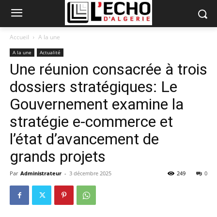
Accueil
A la une
A la une
Actualité
Une réunion consacrée à trois
dossiers stratégiques: Le
Gouvernement examine la
stratégie e-commerce et
l’état d’avancement de
grands projets
Par
Administrateur
-
3 décembre 2025
249
0