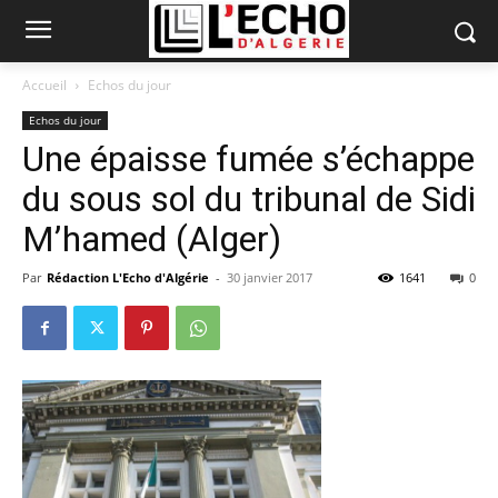
Accueil
Echos du jour
Echos du jour
Une épaisse fumée s’échappe
du sous sol du tribunal de Sidi
M’hamed (Alger)
Par
Rédaction L'Echo d'Algérie
-
30 janvier 2017
1641
0