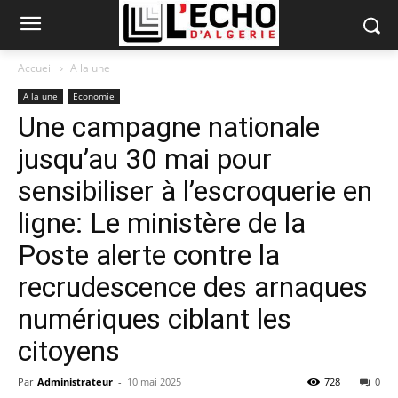
Accueil
A la une
A la une
Economie
Une campagne nationale
jusqu’au 30 mai pour
sensibiliser à l’escroquerie en
ligne: Le ministère de la
Poste alerte contre la
recrudescence des arnaques
numériques ciblant les
citoyens
Par
Administrateur
-
10 mai 2025
728
0