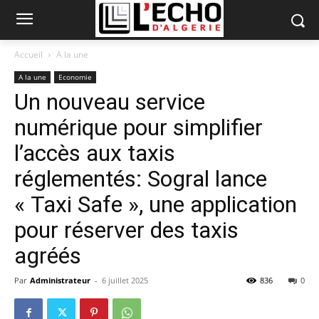
Accueil
A la une
A la une
Economie
Un nouveau service
numérique pour simplifier
l’accès aux taxis
réglementés: Sogral lance
« Taxi Safe », une application
pour réserver des taxis
agréés
Par
Administrateur
-
6 juillet 2025
836
0