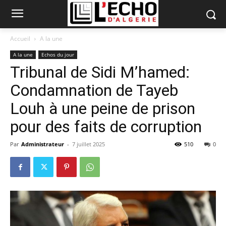
Accueil
A la une
A la une
Echos du jour
Tribunal de Sidi M’hamed:
Condamnation de Tayeb
Louh à une peine de prison
pour des faits de corruption
Par
Administrateur
-
7 juillet 2025
510
0