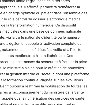
 national unifié regroupant les différentes
approche, a-t-il affirmé, permettra d’améliorer la
ise en charge optimale du patient dans l’ensemble des
sur le rôle central du dossier électronique médical
 » de la transformation numérique. Ce dispositif
s médicales dans une base de données nationale
é, via la carte nationale d’identité ou le numéro
dène a également appelé à l’activation complète du
 notamment celles dédiées à la veille et à l’alerte
pements médicaux et à la radiothérapie. Ces
orcer la performance du secteur et à faciliter la prise
 le ministre a plaidé pour la création de nouvelles
er la gestion interne du secteur, dont une plateforme
à la formation continue, alignée sur les évolutions
enmouloud a réaffirmé la mobilisation de toutes les
ires à l’accompagnement du ministère de la Santé
 rappelé que la numérisation des services de santé
lifié et de meilleure qualité aux soins, tout en