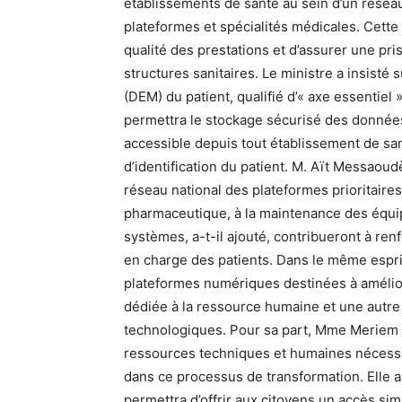
établissements de santé au sein d’un réseau
plateformes et spécialités médicales. Cette 
qualité des prestations et d’assurer une pr
structures sanitaires. Le ministre a insisté 
(DEM) du patient, qualifié d’« axe essentiel
permettra le stockage sécurisé des donnée
accessible depuis tout établissement de sant
d’identification du patient. M. Aït Messaou
réseau national des plateformes prioritaires,
pharmaceutique, à la maintenance des équi
systèmes, a-t-il ajouté, contribueront à renf
en charge des patients. Dans le même esprit,
plateformes numériques destinées à amélior
dédiée à la ressource humaine et une autre 
technologiques. Pour sa part, Mme Meriem B
ressources techniques et humaines nécessa
dans ce processus de transformation. Elle a
permettra d’offrir aux citoyens un accès simp