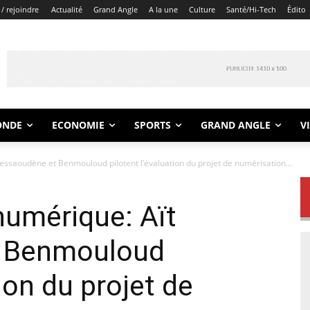
/ rejoindre
Actualité
Grand Angle
A la une
Culture
Santé/Hi-Tech
Édito
ONDE
ECONOMIE
SPORTS
GRAND ANGLE
V
ssaoudène et Benmouloud pilotent l’évaluation du projet de numérisation...
numérique: Aït
 Benmouloud
tion du projet de