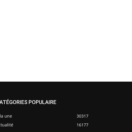
ATÉGORIES POPULAIRE
la une
30317
tualité
16177