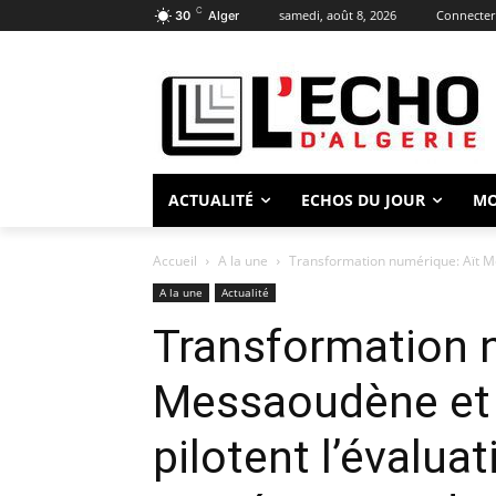
C
samedi, août 8, 2026
Connecter 
30
Alger
ACTUALITÉ
ECHOS DU JOUR
M
Accueil
A la une
Transformation numérique: Aït Me
A la une
Actualité
Transformation 
Messaoudène et
pilotent l’évalua