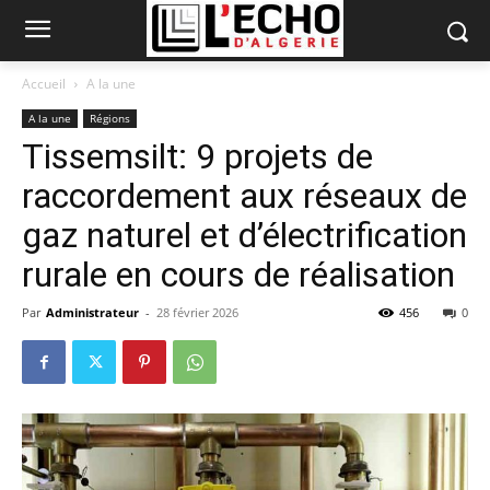
Accueil
A la une
A la une
Régions
Tissemsilt: 9 projets de
raccordement aux réseaux de
gaz naturel et d’électrification
rurale en cours de réalisation
Par
Administrateur
-
28 février 2026
456
0