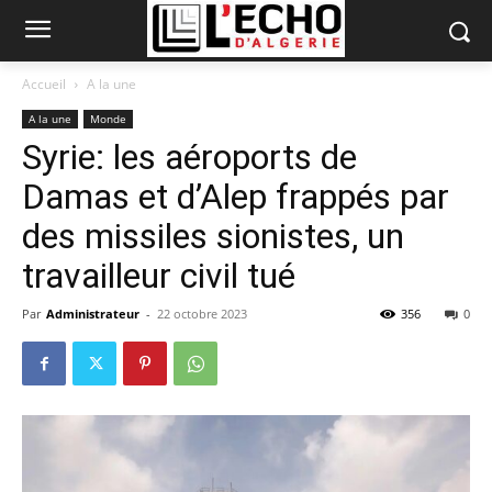
Accueil
A la une
A la une
Monde
Syrie: les aéroports de
Damas et d’Alep frappés par
des missiles sionistes, un
travailleur civil tué
Par
Administrateur
-
22 octobre 2023
356
0