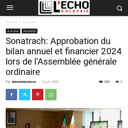
Accueil
A la une
A la une
Actualité
Sonatrach: Approbation du
bilan annuel et financier 2024
lors de l’Assemblée générale
ordinaire
Par
Administrateur
-
17 juin 2025
503
0