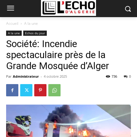
Accueil
A la une
A la une
Echos du jour
Société: Incendie
spectaculaire près de la
Grande Mosquée d’Alger
Par
Administrateur
-
4 octobre 2025
736
0