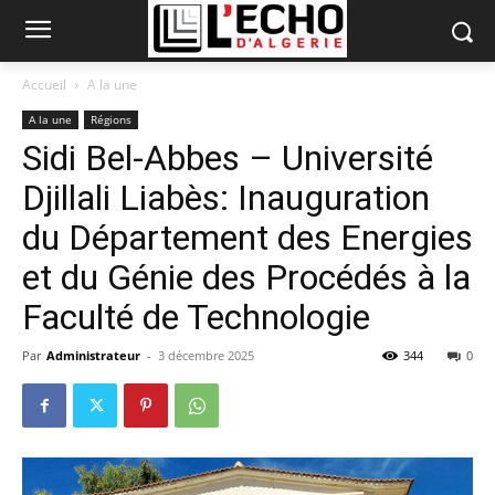
Accueil
A la une
A la une
Régions
Sidi Bel-Abbes – Université
Djillali Liabès: Inauguration
du Département des Energies
et du Génie des Procédés à la
Faculté de Technologie
Par
Administrateur
-
3 décembre 2025
344
0