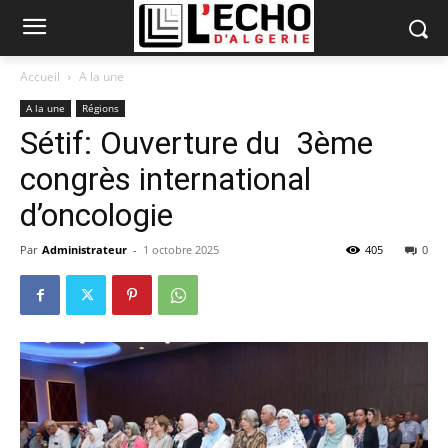
Accueil
A la une
A la une
Régions
Sétif: Ouverture du 3ème
congrès international
d’oncologie
Par
Administrateur
-
1 octobre 2025
405
0