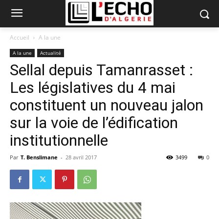
Accueil
A la une
A la une
Actualité
Sellal depuis Tamanrasset :
Les législatives du 4 mai
constituent un nouveau jalon
sur la voie de l’édification
institutionnelle
Par
T. Benslimane
-
28 avril 2017
3499
0