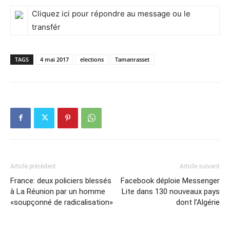
Cliquez ici pour
répondre
au message ou le
transfér
TAGS
4 mai 2017
elections
Tamanrasset
Article précédent
Article suivant
France: deux policiers blessés
Facebook déploie Messenger
à La Réunion par un homme
Lite dans 130 nouveaux pays
«soupçonné de radicalisation»
dont l’Algérie