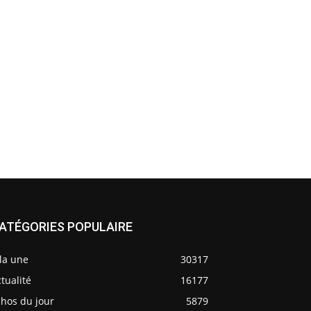
ATÉGORIES POPULAIRE
la une
30317
tualité
16177
chos du jour
5879