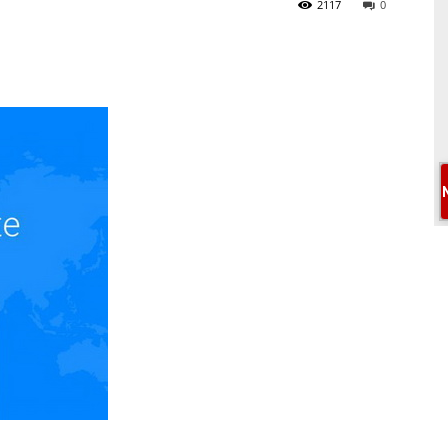
2117
0