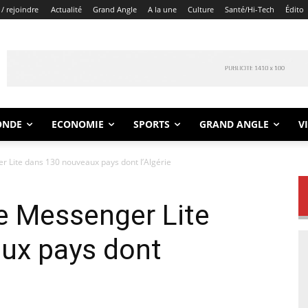
/ rejoindre
Actualité
Grand Angle
A la une
Culture
Santé/Hi-Tech
Édito
ONDE
ECONOMIE
SPORTS
GRAND ANGLE
V
 Lite dans 130 nouveaux pays dont l’Algérie
e Messenger Lite
ux pays dont