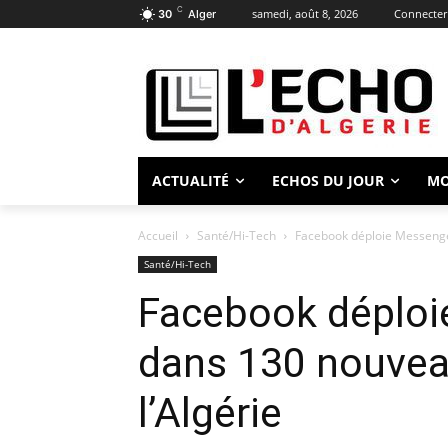
C
samedi, août 8, 2026
Connecter 
30
Alger
ACTUALITÉ
ECHOS DU JOUR
M
Accueil
Santé/Hi-Tech
Facebook déploie Messenger
Santé/Hi-Tech
Facebook déploi
dans 130 nouvea
l’Algérie