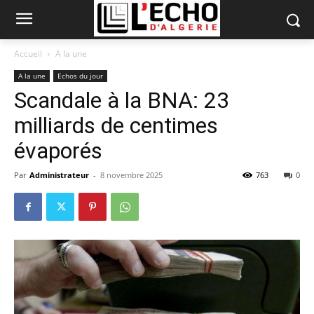
Accueil
A la une
A la une
Echos du jour
Scandale à la BNA: 23
milliards de centimes
évaporés
Par
Administrateur
-
8 novembre 2025
763
0