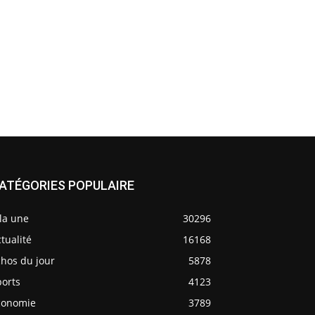
ATÉGORIES POPULAIRE
la une
30296
tualité
16168
chos du jour
5878
ports
4123
conomie
3789