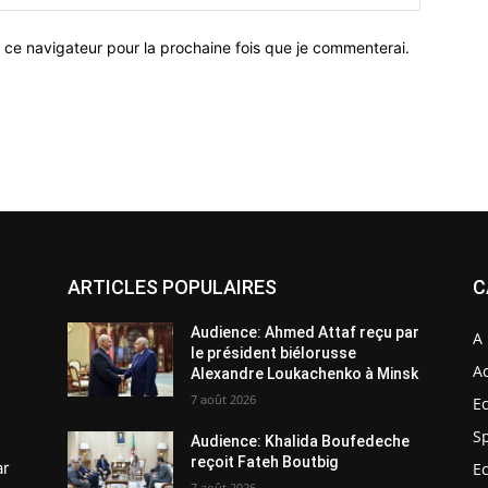
 ce navigateur pour la prochaine fois que je commenterai.
ARTICLES POPULAIRES
C
Audience: Ahmed Attaf reçu par
A 
le président biélorusse
Ac
Alexandre Loukachenko à Minsk
7 août 2026
E
S
Audience: Khalida Boufedeche
reçoit Fateh Boutbig
ar
E
7 août 2026