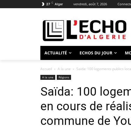
C
vendredi, août 7, 2026
Connecte
27
Alger
ACTUALITÉ
ECHOS DU JOUR
M
Accueil
A la une
Saïda: 100 logements publics loca
A la une
Régions
Saïda: 100 logem
en cours de réali
commune de Yo