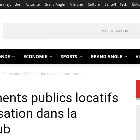
r / rejoindre
Actualité
Grand Angle
A la une
Culture
Santé/Hi-Tech
Édit
ONDE
ECONOMIE
SPORTS
GRAND ANGLE
V
tifs en cours de réalisation dans la commune...
ents publics locatifs
sation dans la
ub