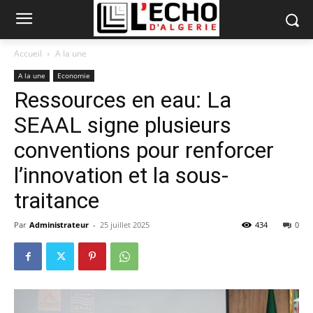
Accueil
A la une
A la une
Economie
Ressources en eau: La
SEAAL signe plusieurs
conventions pour renforcer
l’innovation et la sous-
traitance
Par
Administrateur
-
25 juillet 2025
434
0