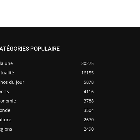
ATÉGORIES POPULAIRE
la une
30275
tualité
16155
chos du jour
5878
ports
4116
conomie
3788
onde
3504
ulture
2670
égions
2490