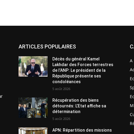
ARTICLES POPULAIRES
C
Décès du général Kamel
A 
Lakhdar des Forces terrestres
Ac
de l’ANP: Le président de la
République présente ses
E
condoléances
S
5 août 2026
ar
E
Récupération des biens
M
détournés: L’Etat affiche sa
détermination
C
5 août 2026
R
APN: Répartition des missions