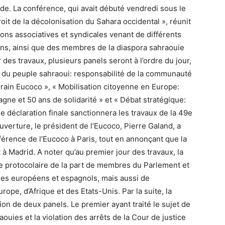
de. La conférence, qui avait débuté vendredi sous le
it de la décolonisation du Sahara occidental », réunit
ions associatives et syndicales venant de différents
ens, ainsi que des membres de la diaspora sahraouie
des travaux, plusieurs panels seront à l’ordre du jour,
 du peuple sahraoui: responsabilité de la communauté
errain Eucoco », « Mobilisation citoyenne en Europe:
gne et 50 ans de solidarité » et « Débat stratégique:
ne déclaration finale sanctionnera les travaux de la 49e
ouverture, le président de l’Eucoco, Pierre Galand, a
férence de l’Eucoco à Paris, tout en annonçant que la
 à Madrid. A noter qu’au premier jour des travaux, la
e protocolaire de la part de membres du Parlement et
ires européens et espagnols, mais aussi de
rope, d’Afrique et des Etats-Unis. Par la suite, la
ion de deux panels. Le premier ayant traité le sujet de
ouies et la violation des arrêts de la Cour de justice