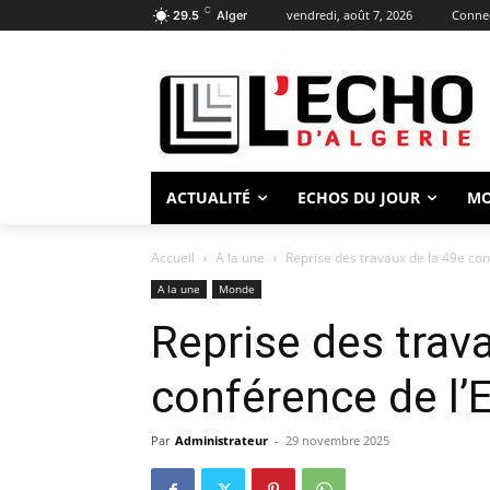
C
vendredi, août 7, 2026
Connec
29.5
Alger
ACTUALITÉ
ECHOS DU JOUR
M
Accueil
A la une
Reprise des travaux de la 49e con
A la une
Monde
Reprise des trav
conférence de l’
Par
Administrateur
-
29 novembre 2025