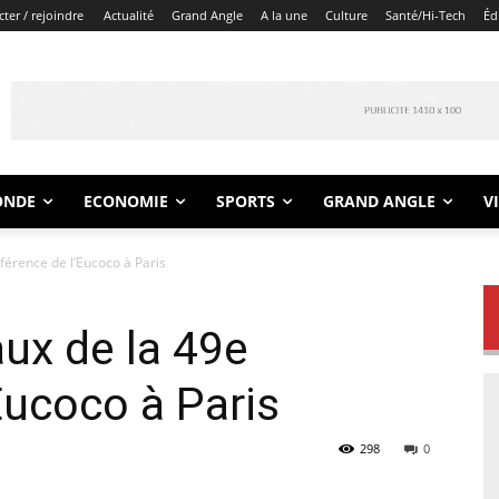
ter / rejoindre
Actualité
Grand Angle
A la une
Culture
Santé/Hi-Tech
Éd
ONDE
ECONOMIE
SPORTS
GRAND ANGLE
V
férence de l’Eucoco à Paris
aux de la 49e
Eucoco à Paris
298
0