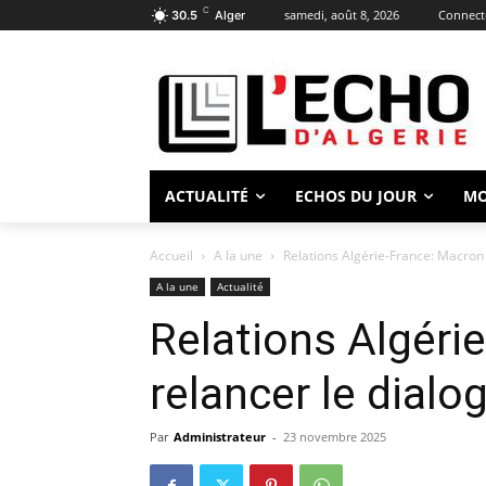
C
samedi, août 8, 2026
Connecte
30.5
Alger
ACTUALITÉ
ECHOS DU JOUR
M
Accueil
A la une
Relations Algérie-France: Macron 
A la une
Actualité
Relations Algéri
relancer le dialo
Par
Administrateur
-
23 novembre 2025