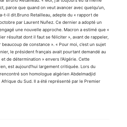
ar Bruno Retailleau. « Moi, j’ai toujours eu la même
ect, parce que quand on veut avancer avec quelqu’un,
 a-t-il dit.Bruno Retailleau, adepte du « rapport de
t octobre par Laurent Nuñez. Ce dernier a adopté un
a engagé une nouvelle approche. Macron a estimé que «
 résultat dont il faut se féliciter », avant de rappeler,
oir beaucoup de constance ». « Pour moi, c’est un sujet
ernier, le président français avait pourtant demandé au
et de détermination » envers l’Algérie. Cette
ien, est aujourd’hui largement critiquée. Lors du
rencontré son homologue algérien Abdelmadjid
 Afrique du Sud. Il a été représenté par le Premier