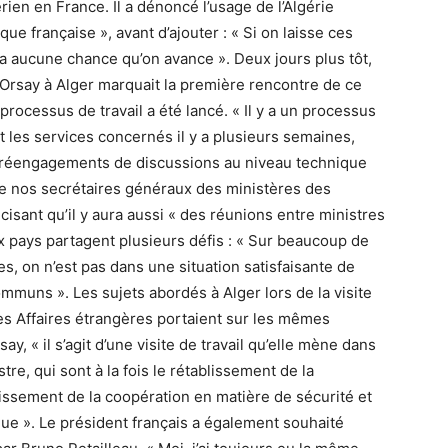
ien en France. Il a dénoncé l’usage de l’Algérie
e française », avant d’ajouter : « Si on laisse ces
y a aucune chance qu’on avance ». Deux jours plus tôt,
d’Orsay à Alger marquait la première rencontre de ce
processus de travail a été lancé. « Il y a un processus
et les services concernés il y a plusieurs semaines,
des réengagements de discussions au niveau technique
de nos secrétaires généraux des ministères des
écisant qu’il y aura aussi « des réunions entre ministres
eux pays partagent plusieurs défis : « Sur beaucoup de
s, on n’est pas dans une situation satisfaisante de
ommuns ». Les sujets abordés à Alger lors de la visite
es Affaires étrangères portaient sur les mêmes
, « il s’agit d’une visite de travail qu’elle mène dans
tre, qui sont à la fois le rétablissement de la
lissement de la coopération en matière de sécurité et
ue ». Le président français a également souhaité