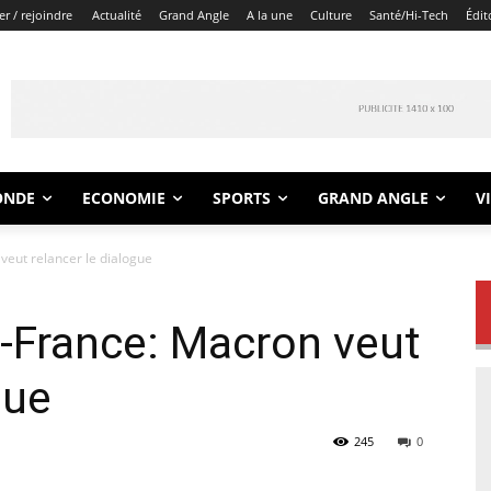
r / rejoindre
Actualité
Grand Angle
A la une
Culture
Santé/Hi-Tech
Édit
ONDE
ECONOMIE
SPORTS
GRAND ANGLE
V
veut relancer le dialogue
e-France: Macron veut
gue
245
0