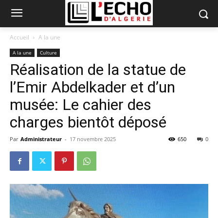
Accueil
A la une
A la une
Culture
Réalisation de la statue de
l’Emir Abdelkader et d’un
musée: Le cahier des
charges bientôt déposé
Par
Administrateur
-
17 novembre 2025
650
0