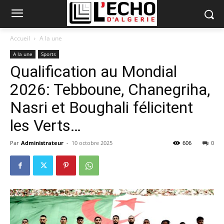
Accueil
A la une
A la une
Sports
Qualification au Mondial
2026: Tebboune, Chanegriha,
Nasri et Boughali félicitent
les Verts…
Par
Administrateur
-
10 octobre 2025
606
0