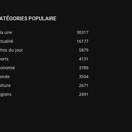
ATÉGORIES POPULAIRE
la une
30317
tualité
16177
chos du jour
5879
ports
4131
conomie
3789
onde
3504
ulture
2671
égions
2491