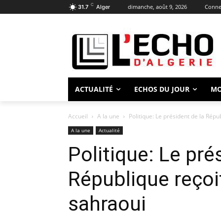
C
dimanche, août 9, 2026
Connec
31.7
Alger
ACTUALITÉ
ECHOS DU JOUR
M
Accueil
A la une
Politique: Le président de la Répu
A la une
Actualité
Politique: Le pré
République reçoit
sahraoui