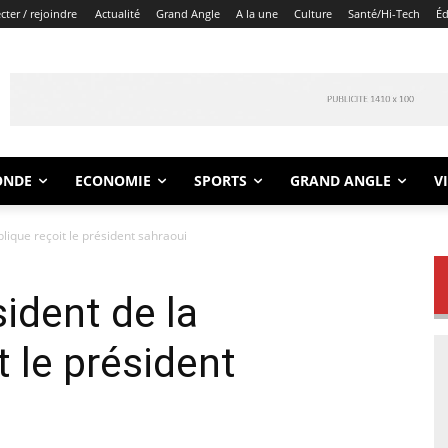
ter / rejoindre
Actualité
Grand Angle
A la une
Culture
Santé/Hi-Tech
Éd
ONDE
ECONOMIE
SPORTS
GRAND ANGLE
V
blique reçoit le président sahraoui
sident de la
 le président