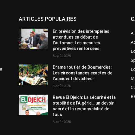
ARTICLES POPULAIRES
C
En prévision des intempéries
A 
attendues en début de
Ac
l’automne: Les mesures
préventives renforcées
E
8 août 2026
S
Drame routier de Boumerdès:
ar
E
Les circonstances exactes de
M
l’accident dévoilées !
8 août 2026
C
R
Revue El Djeich: La sécurité et la
stabilité de l’Algérie… un devoir
sacré et la responsabilité de
tous
8 août 2026