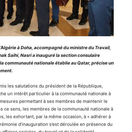
d’Algérie à Doha, accompagné du ministre du Travail,
hak Saihi, Nasri a inauguré la section consulaire
 communauté nationale établie au Qatar, précise un
ement.
mis les salutations du président de la République,
ache un intérêt particulier à la communauté nationale à
urs mesures permettant à ses membres de maintenir le
dans ce sens, les membres de la communauté nationale à
s, les exhortant, par la même occasion, à « adhérer à
cérémonie d’inauguration s’est déroulée en présence du
ffaires sociales, du travail et de la solidarité