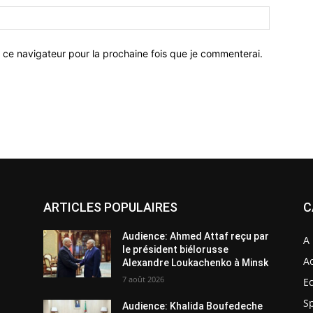
 ce navigateur pour la prochaine fois que je commenterai.
ARTICLES POPULAIRES
C
Audience: Ahmed Attaf reçu par
A 
le président biélorusse
Ac
Alexandre Loukachenko à Minsk
7 août 2026
E
S
Audience: Khalida Boufedeche