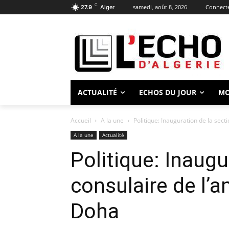
C
samedi, août 8, 2026
Connecte
27.9
Alger
ACTUALITÉ
ECHOS DU JOUR
M
Accueil
A la une
Politique: Inauguration de la sec
A la une
Actualité
Politique: Inaugu
consulaire de l’
Doha