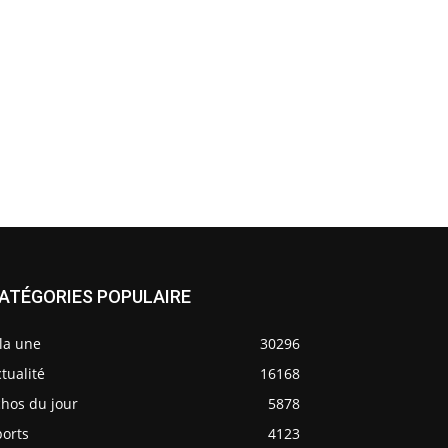
ATÉGORIES POPULAIRE
la une
30296
tualité
16168
chos du jour
5878
ports
4123