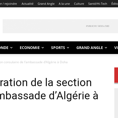
r / rejoindre
Actualité
Grand Angle
A la une
Culture
Santé/Hi-Tech
Édit
ONDE
ECONOMIE
SPORTS
GRAND ANGLE
V
tion consulaire de l’ambassade d’Algérie à Doha
ration de la section
ambassade d’Algérie à