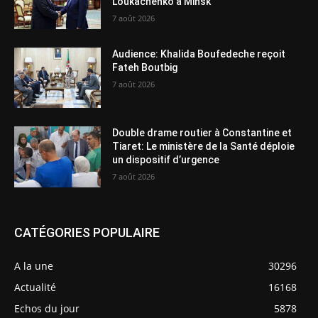
Loukachenko à Minsk
7 août 2026
Audience: Khalida Boufedeche reçoit
Fateh Boutbig
7 août 2026
Double drame routier à Constantine et
Tiaret: Le ministère de la Santé déploie
un dispositif d’urgence
7 août 2026
CATÉGORIES POPULAIRE
A la une
30296
Actualité
16168
Echos du jour
5878