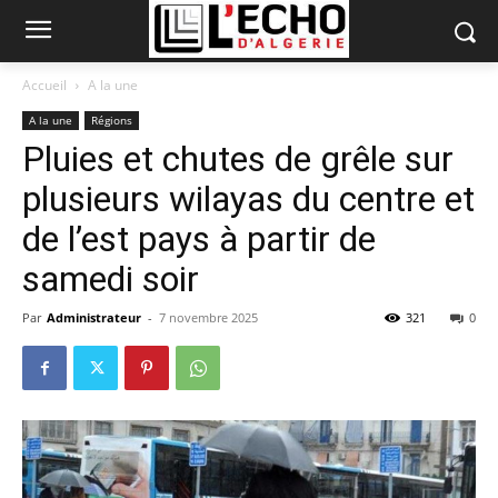
Accueil
A la une
A la une
Régions
Pluies et chutes de grêle sur
plusieurs wilayas du centre et
de l’est pays à partir de
samedi soir
Par
Administrateur
-
7 novembre 2025
321
0