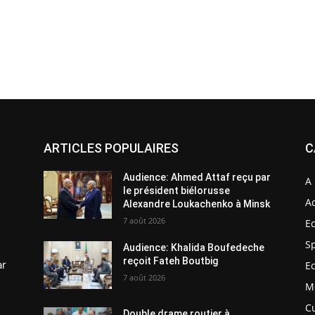
ARTICLES POPULAIRES
C
Audience: Ahmed Attaf reçu par
A 
le président biélorusse
Ac
Alexandre Loukachenko à Minsk
7 août 2026
E
S
Audience: Khalida Boufedeche
reçoit Fateh Boutbig
ar
E
7 août 2026
M
C
Double drame routier à