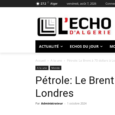
C
vendredi, août 7, 2026
Connect
27.2
Alger
ACTUALITÉ
ECHOS DU JOUR
M
Accueil
A la une
Pétrole: Le Brent à 70 dollars à L
A la une
Monde
Pétrole: Le Brent
Londres
Par
Administrateur
-
1 octobre 2024