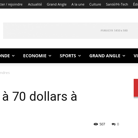
er / rejoindre
Actualité
Grand Angle
A la une
Culture
Santé/Hi-Tech
Éd
ONDE
ECONOMIE
SPORTS
GRAND ANGLE
V
ondres
 à 70 dollars à
507
0