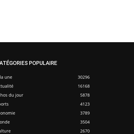
ATÉGORIES POPULAIRE
la une
30296
tualité
16168
chos du jour
5878
ports
4123
conomie
3789
onde
3504
ulture
2670