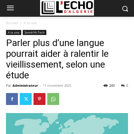
Accueil
A la une
A la une
Santé/Hi-Tech
Parler plus d’une langue
pourrait aider à ralentir le
vieillissement, selon une
étude
Par
Administrateur
-
11 novembre 2025
243
0