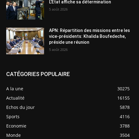
L’Etat affiche sa détermination
5 août 2026
APN: Répartition des missions entre les
vice-présidents: Khalida Boufedeche,
préside une réunion
5 août 2026
CATÉGORIES POPULAIRE
A la une
30275
Actualité
16155
Echos du jour
5878
Sports
4116
Economie
3788
Monde
3504