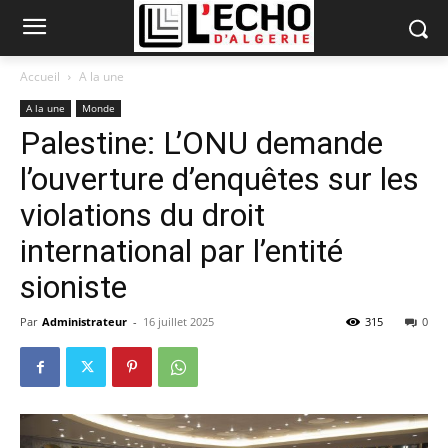
Accueil
A la une
A la une
Monde
Palestine: L’ONU demande
l’ouverture d’enquêtes sur les
violations du droit
international par l’entité
sioniste
Par
Administrateur
-
16 juillet 2025
315
0