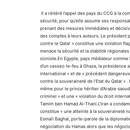
Il a réitéré l’appel des pays du CCG à la co
sécurité, pour qu’elle assume ses responsabi
prenant des mesures immédiates et décisiv
des comptes à leurs auteurs. Le président 
contre le Qatar « constitue une violation fla
menace la sécurité et la stabilité régionales
sioniste.En Egypte, pays médiateur comme l
d’un cessez-le-feu à Ghaza, la présidence a q
international » et de « précédent dangereu
contre la souveraineté de l’Etat du Qatar »
même pour le prince héritier d’Arabie sao
criminel » et une « violation du droit interna
Tamim ben Hamad Al-Thani.L’Iran a condamn
constitue « une atteinte à la souveraineté nat
Esmaïl Baghaï, porte-parole de la diplomatie
négociation du Hamas alors que les négoci