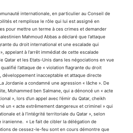
mmunauté internationale, en particulier au Conseil de
lités et remplisse le rôle qui lui est assigné en
es pour mettre un terme à ces crimes et demander
palestinien Mahmoud Abbas a déclaré que l’attaque
grante du droit international et une escalade qui
 », appelant à l’arrêt immédiat de cette escalade
e Qatar et les Etats-Unis dans les négociations en vue
ualifié l’attaque de « violation flagrante du droit
x, développement inacceptable et attaque directe
 . La Jordanie a condamné une agression « lâche ». De
udite, Mohammed ben Salmane, qui a dénoncé un « acte
tional », lors d’un appel avec l’émir du Qatar, cheikh
é un « acte extrêmement dangereux et criminel » qui
ionale et à l’intégrité territoriale du Qatar », selon
 iranienne. « Le fait de cibler la délégation de
ations de cessez-le-feu sont en cours démontre que