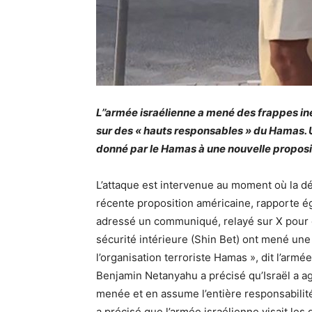
L’’armée israélienne a mené des frappes in
sur des « hauts responsables » du Hamas. U
donné par le Hamas à une nouvelle proposi
L’attaque est intervenue au moment où la d
récente proposition américaine, rapporte é
adressé un communiqué, relayé sur X pour co
sécurité intérieure (Shin Bet) ont mené un
l’organisation terroriste Hamas », dit l’armée
Benjamin Netanyahu a précisé qu’Israël a agi
menée et en assume l’entière responsabilité 
a précisé que l’armée israélienne visait les