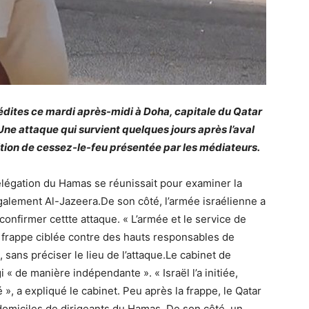
édites ce mardi après-midi à Doha, capitale du Qatar
ne attaque qui survient quelques jours après l’aval
tion de cessez-le-feu présentée par les médiateurs.
élégation du Hamas se réunissait pour examiner la
galement Al-Jazeera.De son côté, l’armée israélienne a
nfirmer cettte attaque. « L’armée et le service de
e frappe ciblée contre des hauts responsables de
, sans préciser le lieu de l’attaque.Le cabinet de
 « de manière indépendante ». « Israël l’a initiée,
», a expliqué le cabinet. Peu après la frappe, le Qatar
 domiciles de dirigeants du Hamas. De son côté, un