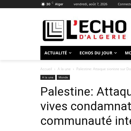
C
vendredi, août 7, 2026
Connecte
30
Alger
ACTUALITÉ
ECHOS DU JOUR
M
Accueil
A la une
Palestine: Attaque sioniste sur 
A la une
Monde
Palestine: Attaqu
vives condamnat
communauté inte