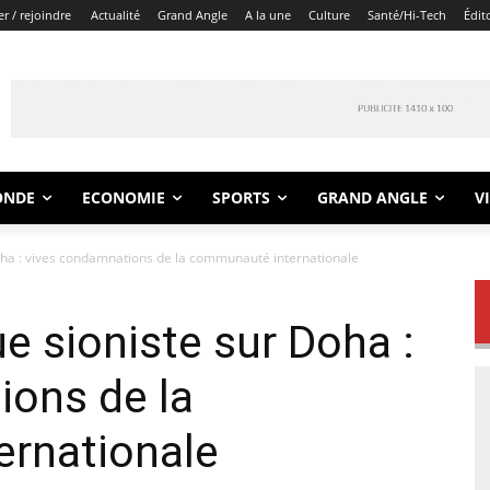
r / rejoindre
Actualité
Grand Angle
A la une
Culture
Santé/Hi-Tech
Édit
ONDE
ECONOMIE
SPORTS
GRAND ANGLE
V
Doha : vives condamnations de la communauté internationale
e sioniste sur Doha :
ions de la
rnationale