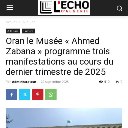
Accueil
A la une
A la une
Culture
Oran le Musée « Ahmed
Zabana » programme trois
manifestations au cours du
dernier trimestre de 2025
Par
Administrateur
-
29 septembre 2025
510
0