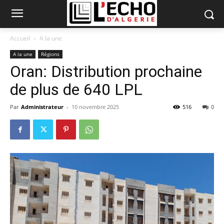
Accueil
A la une
A la une
Régions
Oran: Distribution prochaine
de plus de 640 LPL
Par
Administrateur
-
10 novembre 2025
516
0