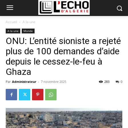
Accueil
A la une
A la une
Monde
ONU: L’entité sioniste a rejeté
plus de 100 demandes d’aide
depuis le cessez-le-feu à
Ghaza
Par
Administrateur
-
7 novembre 2025
283
0