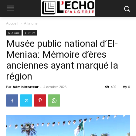
Accueil
A la une
A la une
Culture
Musée public national d’El-
Meniaa: Mémoire d’ères
anciennes ayant marqué la
région
Par
Administrateur
-
4 octobre 2025
402
0