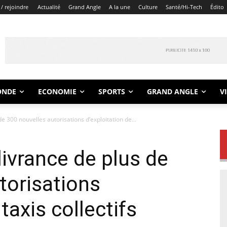
/ rejoindre
Actualité
Grand Angle
A la une
Culture
Santé/Hi-Tech
Édito
ONDE
ECONOMIE
SPORTS
GRAND ANGLE
V
de 300 nouvelles autorisations d’exploitation de...
élivrance de plus de
torisations
taxis collectifs