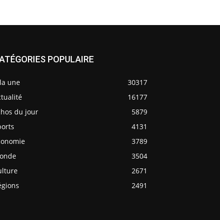
ATÉGORIES POPULAIRE
la une
30317
tualité
16177
chos du jour
5879
ports
4131
conomie
3789
onde
3504
ulture
2671
égions
2491