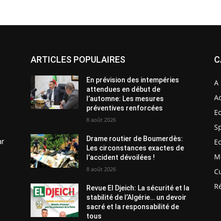
ARTICLES POPULAIRES
C
En prévision des intempéries
A 
attendues en début de
Ac
l’automne: Les mesures
préventives renforcées
E
8 août 2026
S
Drame routier de Boumerdès:
ar
E
Les circonstances exactes de
M
l’accident dévoilées !
8 août 2026
C
R
Revue El Djeich: La sécurité et la
stabilité de l’Algérie… un devoir
sacré et la responsabilité de
tous