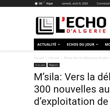
C
samedi, août 8, 2026
Connecter 
30
Alger
ACTUALITÉ
ECHOS DU JOUR
M
Accueil
A la une
M’sila: Vers la délivrance de plus 
A la une
Régions
M’sila: Vers la d
300 nouvelles au
d’exploitation de 