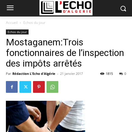
Accueil
Echos du jour
Echos du jour
Mostaganem:Trois
fonctionnaires de l’inspection
des impôts arrêtés
Par
Rédaction L'Echo d'Algérie
-
21 janvier 2017
1815
0