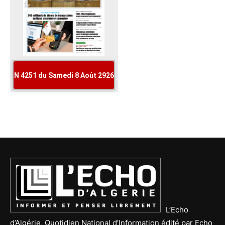
L’Echo
d’Algérie, Quotidien National d’Information édité par Echo