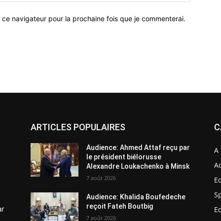
 ce navigateur pour la prochaine fois que je commenterai.
ARTICLES POPULAIRES
C
Audience: Ahmed Attaf reçu par
A 
le président biélorusse
Ac
Alexandre Loukachenko à Minsk
7 août 2026
E
S
Audience: Khalida Boufedeche
reçoit Fateh Boutbig
ar
E
7 août 2026