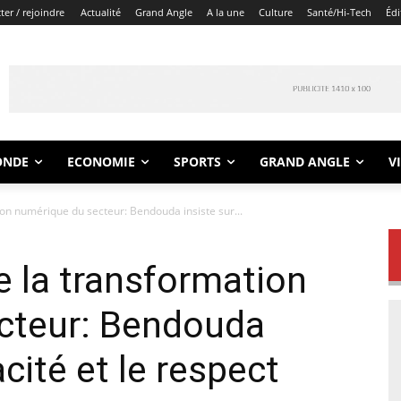
er / rejoindre
Actualité
Grand Angle
A la une
Culture
Santé/Hi-Tech
Édi
ONDE
ECONOMIE
SPORTS
GRAND ANGLE
V
on numérique du secteur: Bendouda insiste sur...
 la transformation
cteur: Bendouda
cacité et le respect