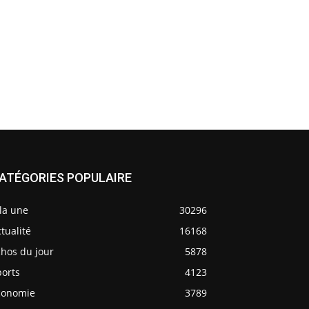
ATÉGORIES POPULAIRE
la une
30296
tualité
16168
chos du jour
5878
ports
4123
conomie
3789