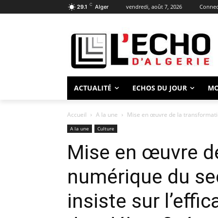
C
vendredi, août 7, 2026
Connect
29.1
Alger
ACTUALITÉ
ECHOS DU JOUR
M
Accueil
A la une
Mise en œuvre de la transformati
A la une
Culture
Mise en œuvre de
numérique du se
insiste sur l’effi