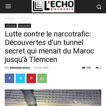
Accueil
A la une
A la une
Actualité
Lutte contre le narcotrafic:
Découvertes d’un tunnel
secret qui menait du Maroc
jusqu’à Tlemcen
Par
Administrateur
-
16 mai 2025
394
0