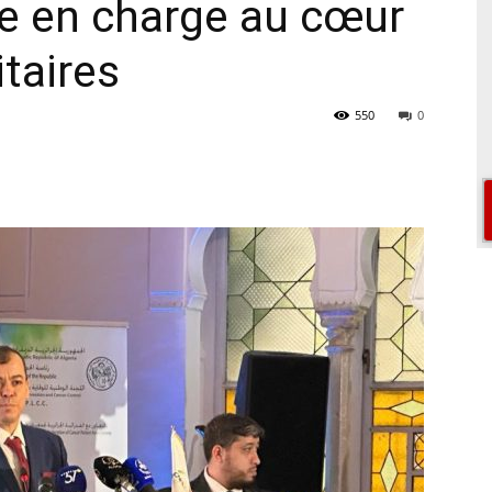
se en charge au cœur
itaires
550
0