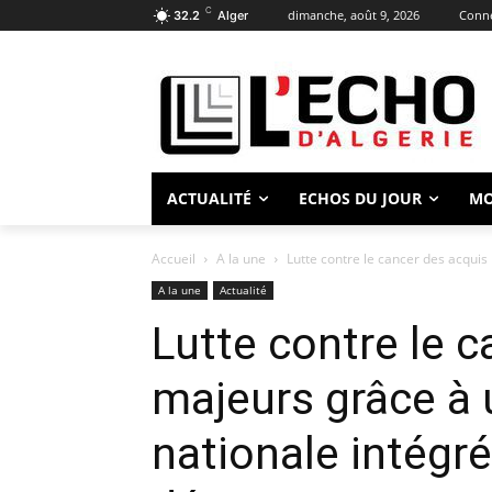
C
dimanche, août 9, 2026
Conne
32.2
Alger
ACTUALITÉ
ECHOS DU JOUR
M
Accueil
A la une
Lutte contre le cancer des acquis 
A la une
Actualité
Lutte contre le 
majeurs grâce à 
nationale intégr