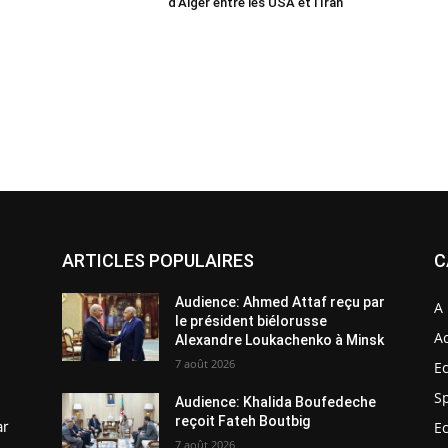
d’Alger entre les USA et l’Iran
ARTICLES POPULAIRES
C
Audience: Ahmed Attaf reçu par
A 
le président biélorusse
Ac
Alexandre Loukachenko à Minsk
7 août 2026
E
S
Audience: Khalida Boufedeche
reçoit Fateh Boutbig
ar
E
7 août 2026