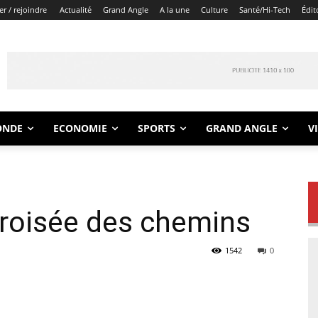
r / rejoindre
Actualité
Grand Angle
A la une
Culture
Santé/Hi-Tech
Édit
ONDE
ECONOMIE
SPORTS
GRAND ANGLE
V
 croisée des chemins
1542
0