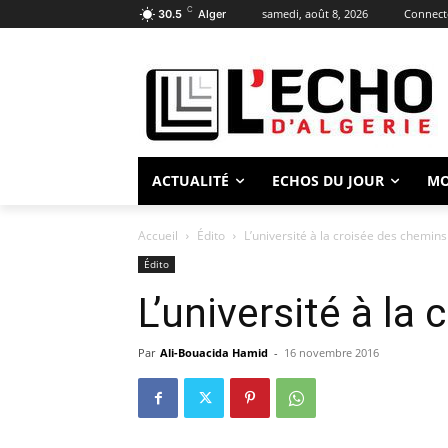
C
samedi, août 8, 2026
Connecte
30.5
Alger
ACTUALITÉ
ECHOS DU JOUR
M
Accueil
Édito
L’université à la croisée des chemins
Édito
L’université à la
Par
Ali-Bouacida Hamid
-
16 novembre 2016