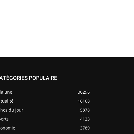
ATÉGORIES POPULAIRE
la une
30296
tualité
16168
chos du jour
5878
ports
4123
conomie
3789