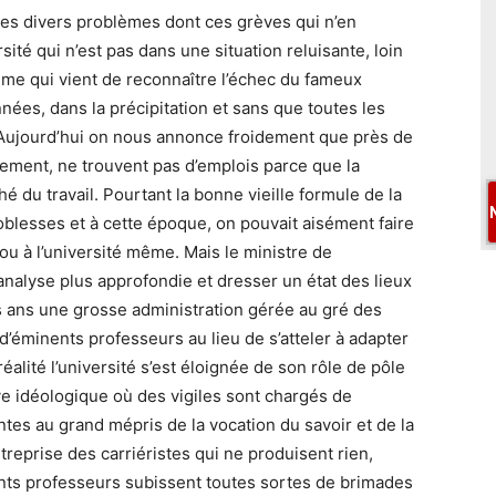
es divers problèmes dont ces grèves qui n’en
rsité qui n’est pas dans une situation reluisante, loin
même qui vient de reconnaître l’échec du fameux
nées, dans la précipitation et sans que toutes les
 Aujourd’hui on nous annonce froidement que près de
lement, ne trouvent pas d’emplois parce que la
 du travail. Pourtant la bonne vieille formule de la
noblesses et à cette époque, on pouvait aisément faire
u à l’université même. Mais le ministre de
analyse plus approfondie et dresser un état des lieux
es ans une grosse administration gérée au gré des
’éminents professeurs au lieu de s’atteler à adapter
éalité l’université s’est éloignée de son rôle de pôle
ve idéologique où des vigiles sont chargés de
ntes au grand mépris de la vocation du savoir et de la
reprise des carriéristes qui ne produisent rien,
ents professeurs subissent toutes sortes de brimades